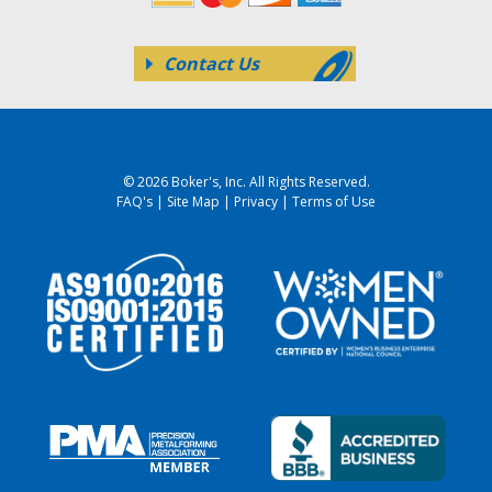
Contact Us
© 2026 Boker's, Inc. All Rights Reserved.
FAQ's
|
Site Map
|
Privacy
|
Terms of Use