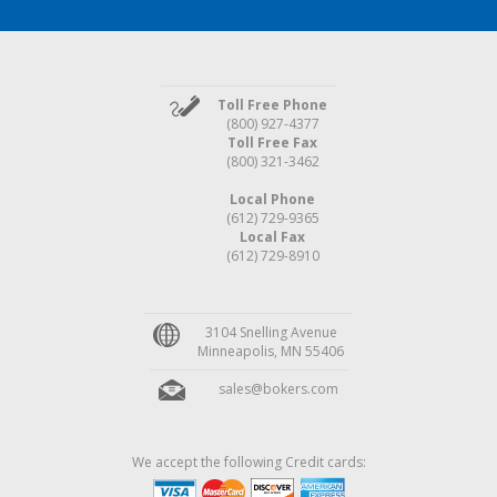
Toll Free Phone
(800) 927-4377
Toll Free Fax
(800) 321-3462
Local Phone
(612) 729-9365
Local Fax
(612) 729-8910
3104 Snelling Avenue
Minneapolis, MN 55406
sales@bokers.com
We accept the following Credit cards: