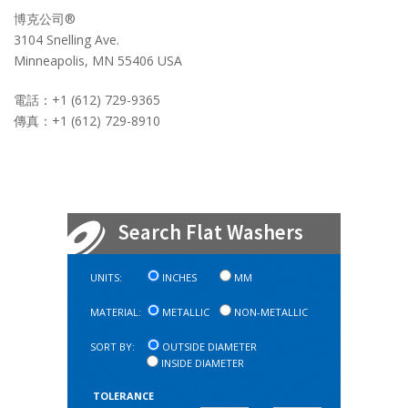
博克公司®
3104 Snelling Ave.
Minneapolis, MN 55406 USA
電話：+1 (612) 729-9365
傳真：+1 (612) 729-8910
Search Flat Washers
UNITS:
INCHES
MM
MATERIAL:
METALLIC
NON-METALLIC
SORT BY:
OUTSIDE DIAMETER
INSIDE DIAMETER
TOLERANCE