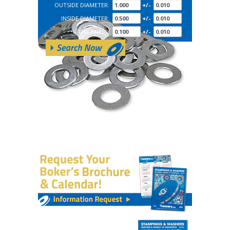
OUTSIDE DIAMETER:
+/-
INSIDE DIAMETER:
+/-
THICKNESS:
+/-