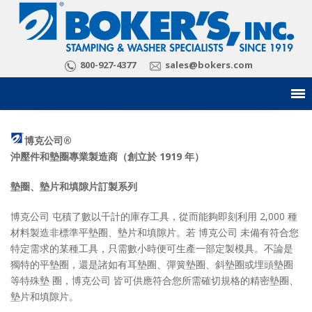
800-927-4377
sales@bokers.com
博克公司®
沖壓件和墊圈專業製造商（創立於 1919 年）
墊圈、墊片和填隙片訂製系列
博克公司 屯積了數以千計的庫存工具，從而能夠即刻利用 2,000 種
材料製造非標準平墊圈、墊片和填隙片。若 博克公司 未備有符合您
特定需求的某種工具，只需數小時便可生產一部定製模具。不論是
獨特的平墊圈，還是諸如有耳墊圈、彈簧墊圈、斜墊圈或埋頭墊圈
等特殊墊 圈，博克公司 皆可供應符合您所需確切規格的精密墊圈、
墊片和填隙片。