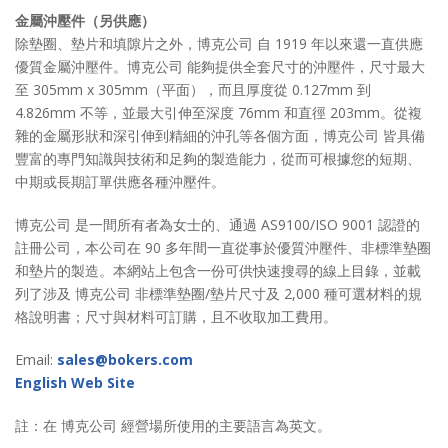
金屬沖壓件（另供應）
除墊圈、墊片和填隙片之外，博克公司 自 1919 年以來還一直供應
優質金屬沖壓件。博克公司 能夠提供全套尺寸的沖壓件，尺寸最大
至 305mm x 305mm（平面），而且厚度從 0.127mm 到
4.826mm 不等，並最大引伸至深度 76mm 和直徑 203mm。從複
雜的金屬形狀和深引伸到精細的沖孔等各個方面，博克公司 皆具備
豐富的專門知識與技術和足夠的製造能力，從而可根據您的短期、
中期或長期訂單供應各種沖壓件。
博克公司 是一間所有者為女士的、通過 AS9100/ISO 9001 認證的
註冊公司，本公司在 90 多年間一直從事於優質沖壓件、非標準墊圈
和墊片的製造。本網站上包含一份可供快速搜尋的線上目錄，並載
列了涉及 博克公司 非標準墊圈/墊片尺寸及 2,000 種可選材料的規
格說明書；尺寸與材料可訂購，且不收取加工費用。
Email:
sales@bokers.com
English Web Site
註：在 博克公司 經營場所使用的主要語言為英文。