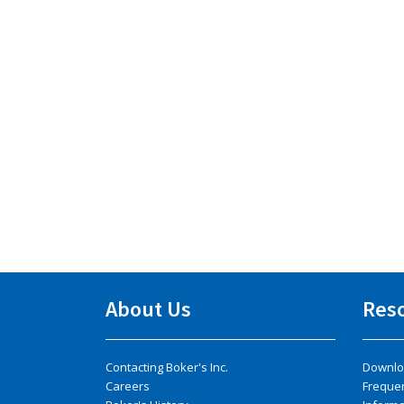
About Us
Res
Contacting Boker's Inc.
Downlo
Careers
Freque