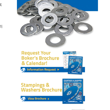
属
。
而