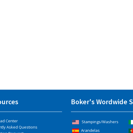
ources
Boker's Wordwide S
ad Center
Stampings/Washers
ntly Asked Questions
Arandelas