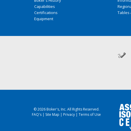
Boker's History
Inform
Capabilities
Regiona
Certifications
Tables 
Equipment
© 2026 Boker's, Inc. All Rights Reserved.
FAQ's
|
Site Map
|
Privacy
|
Terms of Use