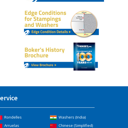
ervice
Rondelles
Washers (India)
Arruelas
Chinese (Simplified)