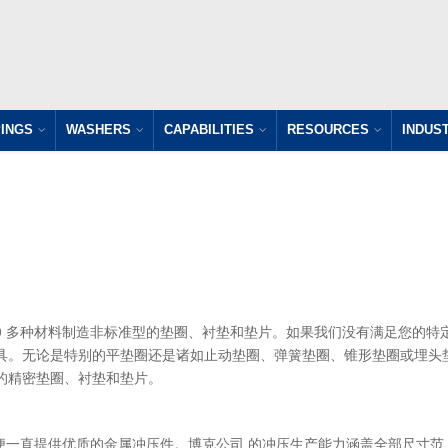
INGS
WASHERS
CAPABILITIES
RESOURCES
INDUS
00 多种材料制造非标准型的垫圈、衬垫和垫片。如果我们没有满足您的特
具。无论是特别的平垫圈还是诸如止动垫圈、弹簧垫圈、锥形垫圈或埋头
的精密垫圈、衬垫和垫片。
年起便一直提供优质的金属冲压件。博克公司 的冲压生产能力涵盖全部尺寸范