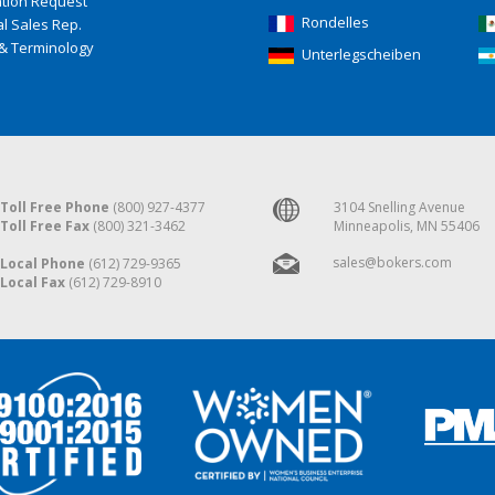
ation Request
Rondelles
l Sales Rep.
& Terminology
Unterlegscheiben
Toll Free Phone
(800) 927-4377
3104 Snelling Avenue
Toll Free Fax
(800) 321-3462
Minneapolis, MN 55406
sales@bokers.com
Local Phone
(612) 729-9365
Local Fax
(612) 729-8910