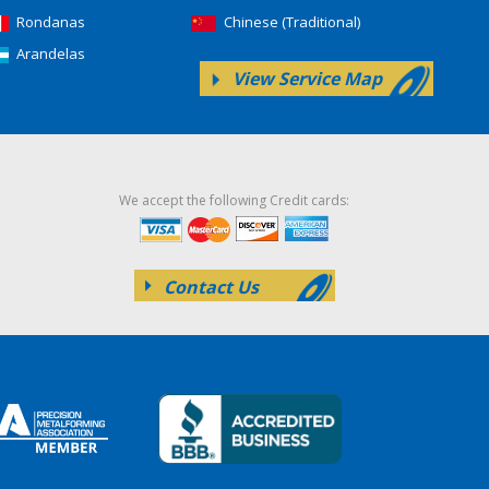
Rondanas
Chinese (Traditional)
Arandelas
View Service Map
We accept the following Credit cards:
Contact Us