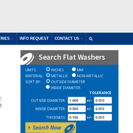
TRIES
INFO REQUEST
CONTACT US
Search Flat Washers
UNITS:
INCHES
MM
MATERIAL:
METALLIC
NON-METALLIC
SORT BY:
OUTSIDE DIAMETER
INSIDE DIAMETER
TOLERANCE
定
OUTSIDE DIAMETER:
+/-
垫
INSIDE DIAMETER:
+/-
THICKNESS:
+/-