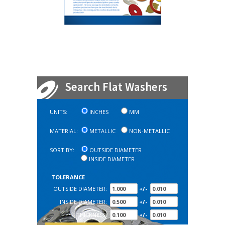
Search Flat Washers
UNITS:
INCHES
MM
MATERIAL:
METALLIC
NON-METALLIC
SORT BY:
OUTSIDE DIAMETER
INSIDE DIAMETER
TOLERANCE
OUTSIDE DIAMETER:
+/-
INSIDE DIAMETER:
+/-
THICKNESS:
+/-