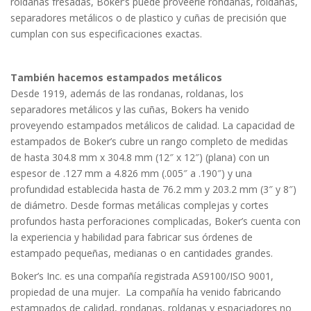
roldanas fresadas, Boker’s puede proveerle rondanas, roldanas,
separadores metálicos o de plastico y cuñas de precisión que
cumplan con sus especificaciones exactas.
También hacemos estampados metálicos
Desde 1919, además de las rondanas, roldanas, los
separadores metálicos y las cuñas, Bokers ha venido
proveyendo estampados metálicos de calidad. La capacidad de
estampados de Boker’s cubre un rango completo de medidas
de hasta 304.8 mm x 304.8 mm (12″ x 12″) (plana) con un
espesor de .127 mm a 4.826 mm (.005″ a .190″) y una
profundidad establecida hasta de 76.2 mm y 203.2 mm (3″ y 8″)
de diámetro. Desde formas metálicas complejas y cortes
profundos hasta perforaciones complicadas, Boker’s cuenta con
la experiencia y habilidad para fabricar sus órdenes de
estampado pequeñas, medianas o en cantidades grandes.
Boker’s Inc. es una compañía registrada AS9100/ISO 9001,
propiedad de una mujer. La compañía ha venido fabricando
estampados de calidad, rondanas, roldanas y espaciadores no